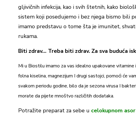
gljivičnih infekcija, kao i svih štetnih, kako biol
sistem koji posedujemo i bez njega bismo bili po
imamo predstavu o tome šta je imunitet, shvati
rukama.
Biti zdrav… Treba biti zdrav. Za sva buduća is
Mi u Biostilu imamo za vas idealno upakovane vitamine 
folna kiselina, magnezijum I drugi sastojci, pomoći će v
svakom periodu godine, bilo da je sezona virusa I bakteri
morate da pijete mnoštvo različitih dodataka.
Potražite preparat za sebe u
celokupnom asor