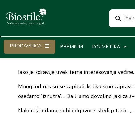
PRODAVNICA
PREMIUM
KOZMETIKA
Iako je zdravlje uvek tema interesovanja većin
Mnogi od nas su se zapitali, koliko smo zapravo 
osećamo “iznutra”… Da li smo dovoljno jaki za 
Nakon što damo sebi odgovore, sledi pitanje „