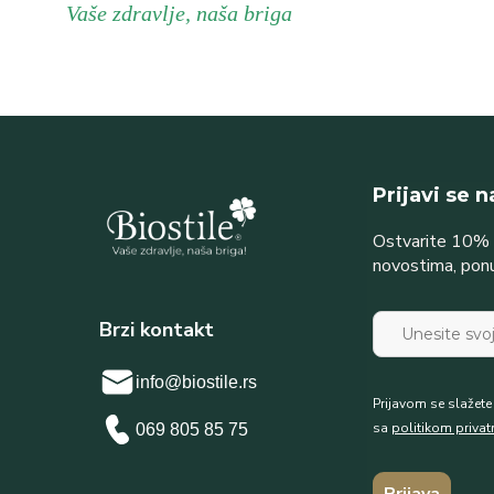
Vaše zdravlje, naša briga
Prijavi se 
Ostvarite 10% p
novostima, pon
Brzi kontakt
info@biostile.rs
Prijavom se slažet
sa
politikom privat
069 805 85 75