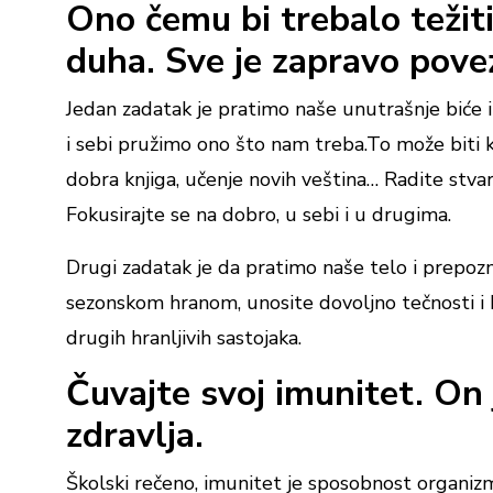
Ono čemu bi trebalo težiti 
duha. Sve je zapravo povez
Jedan zadatak je pratimo naše unutrašnje biće
i sebi pružimo ono što nam treba.To može biti ka
dobra knjiga, učenje novih veština… Radite stvari 
Fokusirajte se na dobro, u sebi i u drugima.
Drugi zadatak je da pratimo naše telo i prepoz
sezonskom hranom, unosite dovoljno tečnosti i b
drugih hranljivih sastojaka.
Čuvajte svoj imunitet. On 
zdravlja.
Školski rečeno, imunitet je sposobnost organizma 