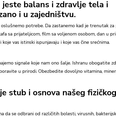
jeste balans i zdravlje tela i
ano i u zajedništvu.
 i oslušnemo potrebe. Da zastanemo kad je trenutak za
fa sa prijateljicom, film sa voljenom osobom, dan u pri
koje vas istinski ispunjavaju i koje vas čine srećnima.
najemo signale koje nam ono šalje. Ishranu obogatite 
oravite u prirodi. Obezbedite dovoljno vitamina, miner
je stub i osnova našeg fizičko
da se odbrani od različitih bolesti, virusnih, bakterijsk