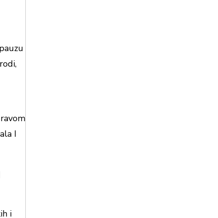
 pauzu
rodi,
zdravom
ala I
g
ih i