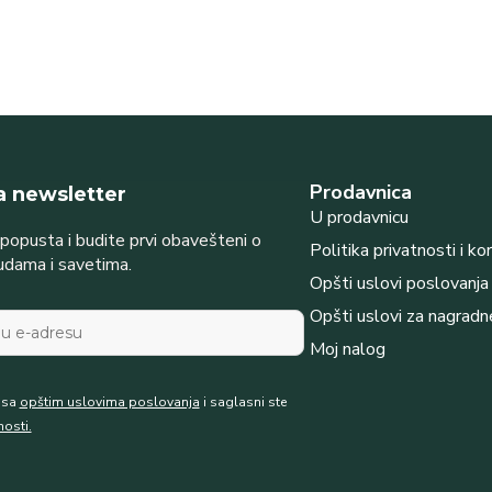
Prodavnica
na newsletter
U prodavnicu
opusta i budite prvi obavešteni o
Politika privatnosti i ko
udama i savetima.
Opšti uslovi poslovanja
Opšti uslovi za nagradn
Moj nalog
e sa
opštim uslovima poslovanja
i saglasni ste
nosti.