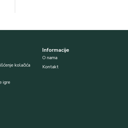
Informacije
O nama
rišćenje kolačića
Kontakt
e igre