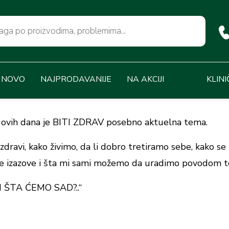
NOVO
NAJPRODAVANIJE
NA AKCIJI
KLINI
e, ovih dana je BITI ZDRAV posebno aktuelna tema.
zdravi, kako živimo, da li dobro tretiramo sebe, kako se
sve izazove i šta mi sami možemo da uradimo povodom t
…I ŠTA ĆEMO SAD?..“