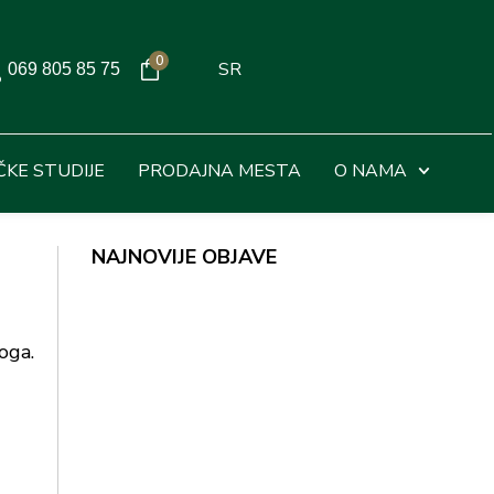
0
SR
069 805 85 75
ČKE STUDIJE
PRODAJNA MESTA
O NAMA
NAJNOVIJE OBJAVE
oga.