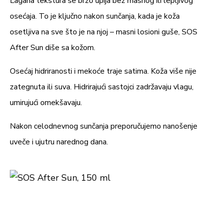
Lagana tekstura se brzo upija bez masnog ili lepljivog
osećaja. To je ključno nakon sunčanja, kada je koža
osetljiva na sve što je na njoj – masni losioni guše, SOS
After Sun diše sa kožom.
Osećaj hidriranosti i mekoće traje satima. Koža više nije
zategnuta ili suva. Hidrirajući sastojci zadržavaju vlagu,
umirujući omekšavaju.
Nakon celodnevnog sunčanja preporučujemo nanošenje
uveče i ujutru narednog dana.