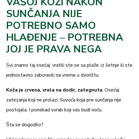
VAŠOJ KOŽI NAKON
dehidrooctena kiselina, limunska kiselina, natrijum
SUNČANJA NIJE
benzoat, kalijum sorbat, tokoferol, natrijum fitat,
POTREBNO SAMO
natrijum hidroksid, citral.
HLAĐENJE – POTREBNA
*Ovaj proizvod je u skladu sa UREDBOM (EZ) br. 1223/2009
JOJ JE PRAVA NEGA
EVROPSKOG PARLAMENTA I SAVETA od 30. novembra 2009.
o kozmetičkim proizvodima.
Svi znamo taj osećaj: vratili ste se sa plaže, iz šetnje ili ste
jednostavno zaboravili na vreme u dvorištu.
Koža je crvena, vrela na dodir, zategnuta
. Osećaj
zatezanja koji ne prolazi. Suvoća koja pre sunčanja nije
postojala. I ponekad svrab koji vas budi noću.
Šta se dogodilo?