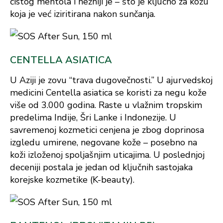
čistog mentola i nežniji je – što je ključno za kožu
koja je već iziritirana nakon sunčanja.
CENTELLA ASIATICA
U Aziji je zovu “trava dugovečnosti.” U ajurvedskoj
medicini Centella asiatica se koristi za negu kože
više od 3.000 godina. Raste u vlažnim tropskim
predelima Indije, Šri Lanke i Indonezije. U
savremenoj kozmetici cenjena je zbog doprinosa
izgledu umirene, negovane kože – posebno na
koži izloženoj spoljašnjim uticajima. U poslednjoj
deceniji postala je jedan od ključnih sastojaka
korejske kozmetike (K-beauty).