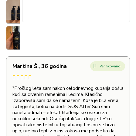
Martina Š., 36 godina
Verifikovano
"Prošlog leta sam nakon celodnevnog kupanja došla
kući sa crvenim ramenima i leđima. Klasično
'zaboravila sam da se namažem'. Koža je bila vrela,
zategnuta, bolna na dodir. SOS After Sun sam
nanela odmah – efekat hlađenja se osetio za
nekoliko sekundi. Osećaj olakšanja koji je teško
opisati ako niste bili u toj situaciji. Losion se brzo
upio, nije bio lepljiv, miris kokosa me podsetio da