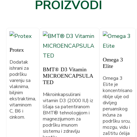
PROIZVODI
dana
Protex
Omega 3
Dodatak
Elite
ishrani za
BMT® D3 Vitamin
podršku
MICROENCAPSULA
Omega 3
varenju sa
TED
Elite je
vlaknima,
koncentrisano
biljnim
Mikroinkapsulirani
riblje ulje od
ekstraktima,
vitamin D3 (2000 IU) iz
divljeg
vitaminom
lišaja sa patentiranom
peruanskog
C, B6 i
BMT® tehnologijom i
inćuna za
cinkom.
magnezijumom za
podršku srcu,
podršku imunom
mozgu, vidu i
sistemu i zdravlju
zaštitu ćelija