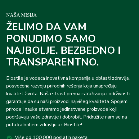
NAŠA MISIJA
ŽELIMO DA VAM
PONUDIMO SAMO
NAJBOLJE. BEZBEDNO I
TRANSPARENTNO.
Biostile je vodeća inovativna kompanija u oblasti zdravlja,
posvećena razvoju prirodnih rešenja koja unapređuju
kvalitet života. Naša strast prema istraživanju i održivosti
garantuje da su naši proizvodi najvišeg kvaliteta. Spojem
prirode i nauke stvaramo jedinstvene proizvode koji
podržavaju vaše zdravlje i dobrobit. Pridružite nam se na
putu ka boljem zdravlju uz Biostile!
Više od 100.000 poslatih paketa