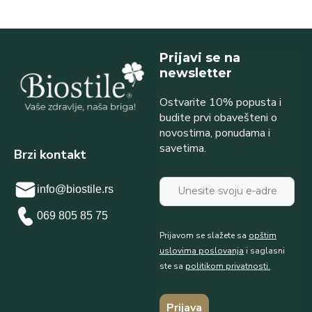
Prijavi se na
newsletter
Ostvarite 10% popusta i
budite prvi obavešteni o
novostima, ponudama i
savetima.
Brzi kontakt
info@biostile.rs
069 805 85 75
Prijavom se slažete sa
opštim
uslovima poslovanja
i saglasni
ste sa
politikom privatnosti.
Prijava