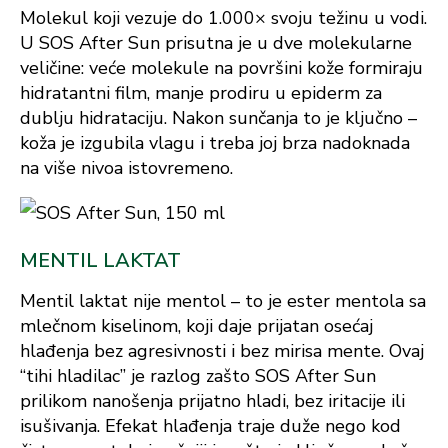
Molekul koji vezuje do 1.000× svoju težinu u vodi.
U SOS After Sun prisutna je u dve molekularne
veličine: veće molekule na površini kože formiraju
hidratantni film, manje prodiru u epiderm za
dublju hidrataciju. Nakon sunčanja to je ključno –
koža je izgubila vlagu i treba joj brza nadoknada
na više nivoa istovremeno.
MENTIL LAKTAT
Mentil laktat nije mentol – to je ester mentola sa
mlečnom kiselinom, koji daje prijatan osećaj
hlađenja bez agresivnosti i bez mirisa mente. Ovaj
“tihi hladilac” je razlog zašto SOS After Sun
prilikom nanošenja prijatno hladi, bez iritacije ili
isušivanja. Efekat hlađenja traje duže nego kod