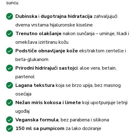
suncu.
Dubinska
i
dugotrajna
hidratacija
zahvaljujući
dvema vrstama hijaluronske kiseline
Trenutno
olakšanje
nakon sunčanja – umiruje, hladi i
omekšava iziritiranu kožu
Podstiče
obnavljanje
kože
ekstraktom centelle i
beta-glukanom
Prirodni
hidrirajući
sastojci
: aloe vera, betain,
pantenol
Lagana
tekstura
koja se brzo upija, bez masnog
osećaja
Nežan miris kokosa i limete
koji upotpunjuje letnji
ugođaj
Veganska formula
, bez parabena i silikona
150 ml sa pumpicom
za lako doziranje