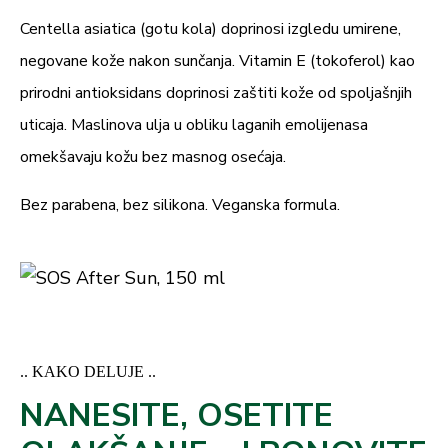
Centella asiatica (gotu kola) doprinosi izgledu umirene,
negovane kože nakon sunčanja. Vitamin E (tokoferol) kao
prirodni antioksidans doprinosi zaštiti kože od spoljašnjih
uticaja. Maslinova ulja u obliku laganih emolijenasa
omekšavaju kožu bez masnog osećaja.
Bez parabena, bez silikona. Veganska formula.
.. KAKO DELUJE ..
NANESITE, OSETITE