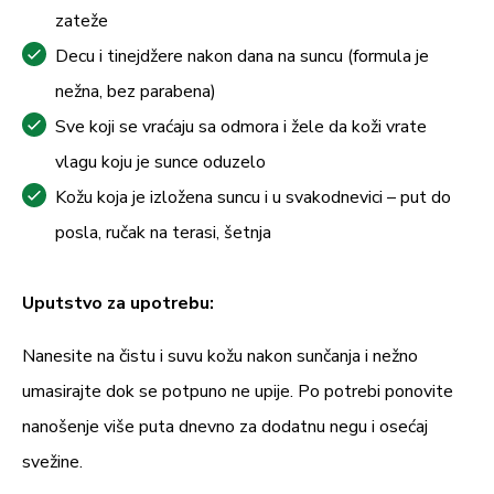
zateže
Decu i tinejdžere nakon dana na suncu (formula je
nežna, bez parabena)
Sve koji se vraćaju sa odmora i žele da koži vrate
vlagu koju je sunce oduzelo
Kožu koja je izložena suncu i u svakodnevici – put do
posla, ručak na terasi, šetnja
Uputstvo za upotrebu:
Nanesite na čistu i suvu kožu nakon sunčanja i nežno
umasirajte dok se potpuno ne upije. Po potrebi ponovite
nanošenje više puta dnevno za dodatnu negu i osećaj
svežine.