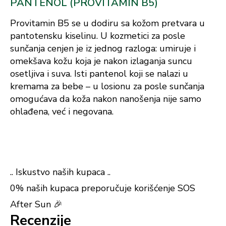
PANTENOL (PROVITAMIN B5)
Provitamin B5 se u dodiru sa kožom pretvara u
pantotensku kiselinu. U kozmetici za posle
sunčanja cenjen je iz jednog razloga: umiruje i
omekšava kožu koja je nakon izlaganja suncu
osetljiva i suva. Isti pantenol koji se nalazi u
kremama za bebe – u losionu za posle sunčanja
omogućava da koža nakon nanošenja nije samo
ohlađena, već i negovana.
.. Iskustvo naših kupaca ..
0% naših kupaca preporučuje korišćenje SOS
After Sun 🎉
Recenzije