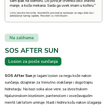
sam ipak na odmoru. Do jutra je crvenilo bilo znatno
manje, a koža mekana. Sada ga uvek imam u koferu."
Lično iskustvo korisnika. Kozmetički proizvod je namenjen za negu kože lica i
poboljšanje njenog izgleda. Rezultati su individualni.
Na zalihama
SOS AFTER SUN
Losion za posle sunčanja
SOS After Sun
je lagani losion za negu kože nakon
sunčanja, dizajniran za trenutno olakšanje i dugotrajnu
hidrataciju. Na bazi soka aloe vere, sa dvostrukom
hijaluronskom kiselinom, pantenolom i osvežavajućim
mentil laktatom umiruje, hladi i hidrira kožu nakon izlaganja