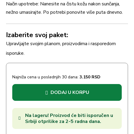
Način upotrebe: Nanesite na čistu kožu nakon sunčanja,
nežno umasirajte. Po potrebi ponovite više puta dnevno.
Izaberite svoj paket:
Upravljajte svojim planom, proizvodima i rasporedom
isporuke.
Najniža cena u poslednjih 30 dana:
3.150
RSD
DODAJ U KORPU
Na lageru! Proizvod će biti isporučen u
Srbiji otprilike za 2-5 radna dana.