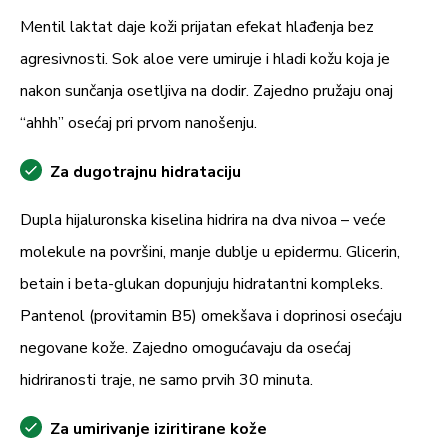
Mentil laktat daje koži prijatan efekat hlađenja bez
agresivnosti. Sok aloe vere umiruje i hladi kožu koja je
nakon sunčanja osetljiva na dodir. Zajedno pružaju onaj
“ahhh” osećaj pri prvom nanošenju.
Za dugotrajnu hidrataciju
Dupla hijaluronska kiselina hidrira na dva nivoa – veće
molekule na površini, manje dublje u epidermu. Glicerin,
betain i beta-glukan dopunjuju hidratantni kompleks.
Pantenol (provitamin B5) omekšava i doprinosi osećaju
negovane kože. Zajedno omogućavaju da osećaj
hidriranosti traje, ne samo prvih 30 minuta.
Za umirivanje iziritirane kože