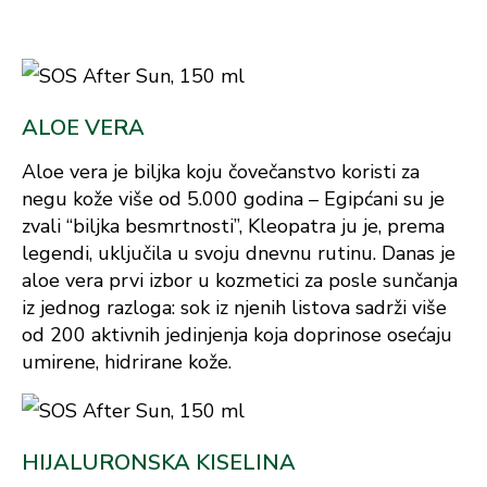
ALOE VERA
Aloe vera je biljka koju čovečanstvo koristi za
negu kože više od 5.000 godina – Egipćani su je
zvali “biljka besmrtnosti”, Kleopatra ju je, prema
legendi, uključila u svoju dnevnu rutinu. Danas je
aloe vera prvi izbor u kozmetici za posle sunčanja
iz jednog razloga: sok iz njenih listova sadrži više
od 200 aktivnih jedinjenja koja doprinose osećaju
umirene, hidrirane kože.
HIJALURONSKA KISELINA