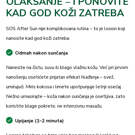
OLAKŠANJE – I PONOVITE
KAD GOD KOŽI ZATREBA
SOS After Sun nije komplikovana rutina – to je losion koji
nanosite kad god koži zatreba:
Odmah nakon sunčanja
Nanesite na čistu, suvu ili blago vlažnu kožu. Već pri prvom
nanošenju osetićete prijatan efekat hlađenja – svež,
umirujući. Miris kokosa i limete upotpunjuje letnji osećaj.
Nežno umasirajte – koža nakon sunčanja je osetljiva, zato
koristite blage pokrete, ne intenzivnu masažu.
Upijanje (1–2 minuta)