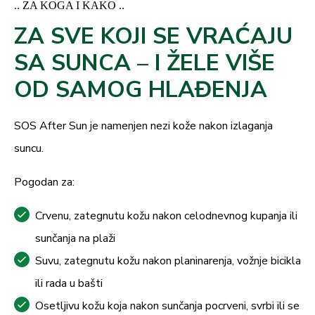
.. ZA KOGA I KAKO ..
ZA SVE KOJI SE VRAĆAJU
SA SUNCA – I ŽELE VIŠE
OD SAMOG HLAĐENJA
SOS After Sun je namenjen nezi kože nakon izlaganja
suncu.
Pogodan za:
Crvenu, zategnutu kožu nakon celodnevnog kupanja ili
sunčanja na plaži
Suvu, zategnutu kožu nakon planinarenja, vožnje bicikla
ili rada u bašti
Osetljivu kožu koja nakon sunčanja pocrveni, svrbi ili se