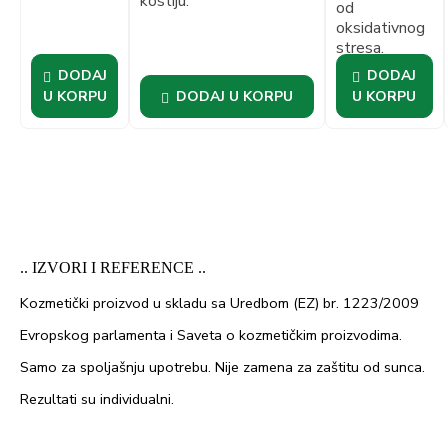
kostiju.
od
oksidativnog
stresa.
DODAJ
DODAJ
U KORPU
DODAJ U KORPU
U KORPU
.. IZVORI I REFERENCE ..
Kozmetički proizvod u skladu sa Uredbom (EZ) br. 1223/2009
Evropskog parlamenta i Saveta o kozmetičkim proizvodima.
Samo za spoljašnju upotrebu. Nije zamena za zaštitu od sunca.
Rezultati su individualni.