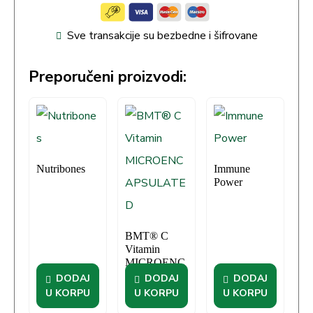
Sve transakcije su bezbedne i šifrovane
Preporučeni proizvodi:
Nutribones
Immune
Power
BMT® C
Vitamin
MICROENC
APSULATE
DODAJ
DODAJ
DODAJ
D
U KORPU
U KORPU
U KORPU