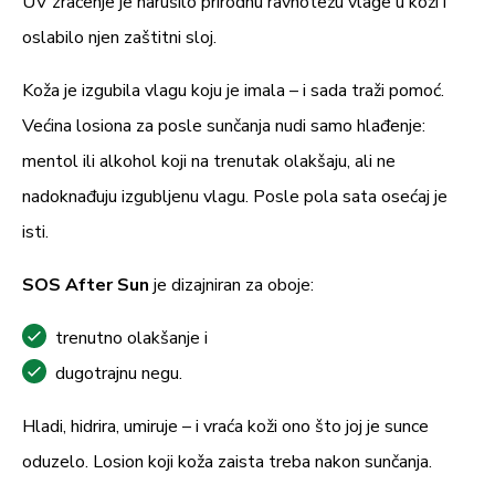
UV zračenje je narušilo prirodnu ravnotežu vlage u koži i
oslabilo njen zaštitni sloj.
Koža je izgubila vlagu koju je imala – i sada traži pomoć.
Većina losiona za posle sunčanja nudi samo hlađenje:
mentol ili alkohol koji na trenutak olakšaju, ali ne
nadoknađuju izgubljenu vlagu. Posle pola sata osećaj je
isti.
SOS After Sun
je dizajniran za oboje:
trenutno olakšanje i
dugotrajnu negu.
Hladi, hidrira, umiruje – i vraća koži ono što joj je sunce
oduzelo. Losion koji koža zaista treba nakon sunčanja.