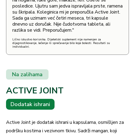
na nogama, ruke gore, makaze, fen. Osete se
posledice. Ujutru sam jedva ispravljala prste, ramena
su škripala. Koleginica mi je preporučila Active Joint.
Sada ga uzimam već četiri meseca, tri kapsule
dnevno uz doručak. Nije čudotvorna tableta, ali
razlika se vidi. Preporučujem."
Lično iskustvo korisnika. Dijetetski suplement nije namenjen za
dijagnostikovanje, lečenje ili sprečavanje bilo koje bolesti. Rezultati su
individualni.
Na zalihama
ACTIVE JOINT
Dodatak ishrani
Active Joint je dodatak ishrani u kapsulama, osmišljen za
podršku kostima i vezivnom tkivu. Sadrži mangan, koji