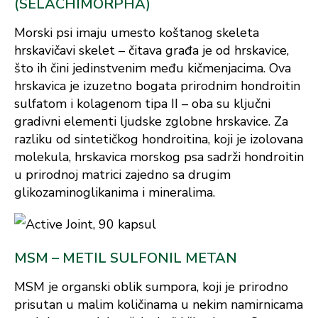
(SELACHIMORPHA)
Morski psi imaju umesto koštanog skeleta
hrskavičavi skelet – čitava građa je od hrskavice,
što ih čini jedinstvenim među kičmenjacima. Ova
hrskavica je izuzetno bogata prirodnim hondroitin
sulfatom i kolagenom tipa II – oba su ključni
gradivni elementi ljudske zglobne hrskavice. Za
razliku od sintetičkog hondroitina, koji je izolovana
molekula, hrskavica morskog psa sadrži hondroitin
u prirodnoj matrici zajedno sa drugim
glikozaminoglikanima i mineralima.
MSM – METIL SULFONIL METAN
MSM je organski oblik sumpora, koji je prirodno
prisutan u malim količinama u nekim namirnicama