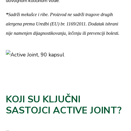
dovoljnom količinom vode.
*
Sadrži mekušce i ribe. Proizvod ne sadrži tragove drugih
alergena prema Uredbi (EU) br. 1169/2011. Dodatak ishrani
nije namenjen dijagnostikovanju, lečenju ili prevenciji bolesti.
KOJI SU KLJUČNI
SASTOJCI ACTIVE JOINT?