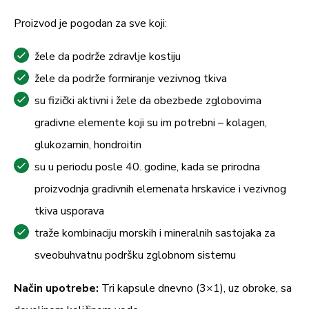
Proizvod je pogodan za sve koji:
žele da podrže zdravlje kostiju
žele da podrže formiranje vezivnog tkiva
su fizički aktivni i žele da obezbede zglobovima
gradivne elemente koji su im potrebni – kolagen,
glukozamin, hondroitin
su u periodu posle 40. godine, kada se prirodna
proizvodnja gradivnih elemenata hrskavice i vezivnog
tkiva usporava
traže kombinaciju morskih i mineralnih sastojaka za
sveobuhvatnu podršku zglobnom sistemu
Način upotrebe:
Tri kapsule dnevno (3×1), uz obroke, sa