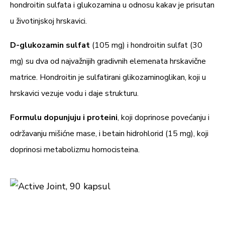
hondroitin sulfata i glukozamina u odnosu kakav je prisutan
u životinjskoj hrskavici.
D-glukozamin sulfat
(105 mg) i hondroitin sulfat (30
mg) su dva od najvažnijih gradivnih elemenata hrskavične
matrice. Hondroitin je sulfatirani glikozaminoglikan, koji u
hrskavici vezuje vodu i daje strukturu.
Formulu dopunjuju i proteini
, koji doprinose povećanju i
održavanju mišićne mase, i betain hidrohlorid (15 mg), koji
doprinosi metabolizmu homocisteina.