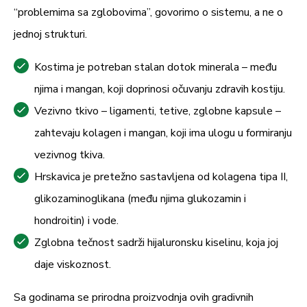
alergične na ribe, rakove, školjke, ili
“problemima sa zglobovima”, govorimo o sistemu, a ne o
Kolagen tipa I (hidrolizovani
preosetljive na neki od sastojaka proizvoda!
jednoj strukturi.
525 mg
n.d.
kolagen morskih riba)
Nije namenjeno trudnicama, dojiljama i
Kostima je potreban stalan dotok minerala – među
Hrskavica ajkule
150,0
mlađima od 18 godina.
njima i mangan, koji doprinosi očuvanju zdravih kostiju.
mg
– standardizovano na 4%
n.d.
Vezivno tkivo – ligamenti, tetive, zglobne kapsule –
Način čuvanja:
hondroitin-sulfata
6,0 mg
zahtevaju kolagen i mangan, koji ima ulogu u formiranju
Čuvati u originalnom pakovanju, zaštićeno
vezivnog tkiva.
od svetlosti i vlage na temperaturi do
MSM (metilsulfonilmetan)
Hrskavica je pretežno sastavljena od kolagena tipa II,
150 mg
n.d.
25ºC.
glikozaminoglikana (među njima glukozamin i
Glukozamin (glukozamin-
hondroitin) i vode.
105 mg
n.d.
sulfat)
Zglobna tečnost sadrži hijaluronsku kiselinu, koja joj
daje viskoznost.
Hondroitin (hondroitin-
30 mg
n.d.
sulfat)
Sa godinama se prirodna proizvodnja ovih gradivnih