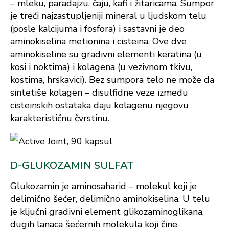
– mleku, paradajzu, čaju, kafi i žitaricama. Sumpor
je treći najzastupljeniji mineral u ljudskom telu
(posle kalcijuma i fosfora) i sastavni je deo
aminokiselina metionina i cisteina. Ove dve
aminokiseline su gradivni elementi keratina (u
kosi i noktima) i kolagena (u vezivnom tkivu,
kostima, hrskavici). Bez sumpora telo ne može da
sintetiše kolagen – disulfidne veze između
cisteinskih ostataka daju kolagenu njegovu
karakterističnu čvrstinu.
D-GLUKOZAMIN SULFAT
Glukozamin je aminosaharid – molekul koji je
delimično šećer, delimično aminokiselina. U telu
je ključni gradivni element glikozaminoglikana,
dugih lanaca šećernih molekula koji čine