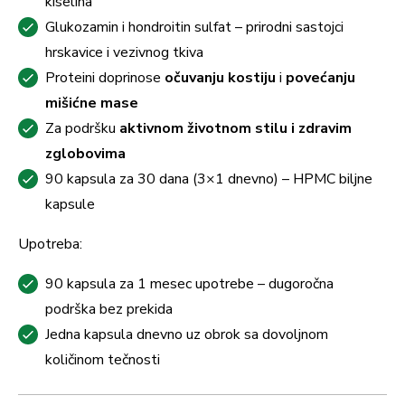
kiselina
Glukozamin i hondroitin sulfat – prirodni sastojci
hrskavice i vezivnog tkiva
Proteini doprinose
očuvanju kostiju
i
povećanju
mišićne mase
Za podršku
aktivnom životnom stilu i zdravim
zglobovima
90 kapsula za 30 dana (3×1 dnevno) – HPMC biljne
kapsule
Upotreba:
90 kapsula za 1 mesec upotrebe – dugoročna
podrška bez prekida
Jedna kapsula dnevno uz obrok sa dovoljnom
količinom tečnosti