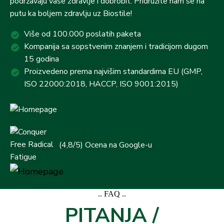
podržavaju vaše zdravlje i dobrobit. Pridružite nam se na
putu ka boljem zdravlju uz Biostile!
Više od 100.000 poslatih paketa
Kompanija sa sopstvenim znanjem i tradicijom dugom
15 godina
Proizvedeno prema najvišim standardima EU (GMP,
ISO 22000:2018, HACCP, ISO 9001:2015)
(4,8/5) Ocena na Google-u
.. FAQ ..
PITANJA /