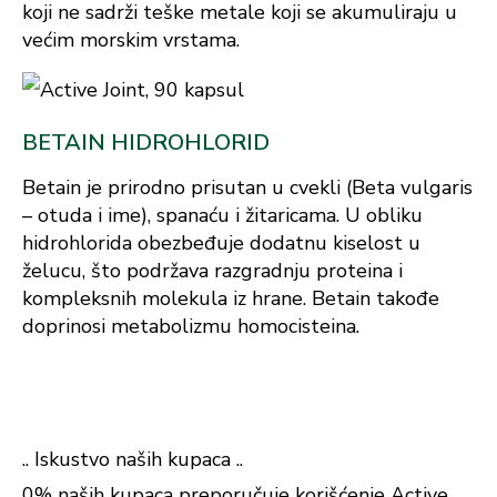
koji ne sadrži teške metale koji se akumuliraju u
većim morskim vrstama.
BETAIN HIDROHLORID
Betain je prirodno prisutan u cvekli (Beta vulgaris
– otuda i ime), spanaću i žitaricama. U obliku
hidrohlorida obezbeđuje dodatnu kiselost u
želucu, što podržava razgradnju proteina i
kompleksnih molekula iz hrane. Betain takođe
doprinosi metabolizmu homocisteina.
.. Iskustvo naših kupaca ..
0% naših kupaca preporučuje korišćenje Active