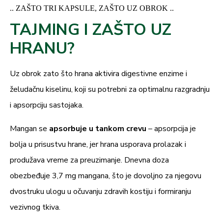
.. ZAŠTO TRI KAPSULE, ZAŠTO UZ OBROK ..
TAJMING I ZAŠTO UZ
HRANU?
Uz obrok zato što hrana aktivira digestivne enzime i
želudačnu kiselinu, koji su potrebni za optimalnu razgradnju
i apsorpciju sastojaka.
Mangan se
apsorbuje u tankom crevu
– apsorpcija je
bolja u prisustvu hrane, jer hrana usporava prolazak i
produžava vreme za preuzimanje. Dnevna doza
obezbeđuje 3,7 mg mangana, što je dovoljno za njegovu
dvostruku ulogu u očuvanju zdravih kostiju i formiranju
vezivnog tkiva.