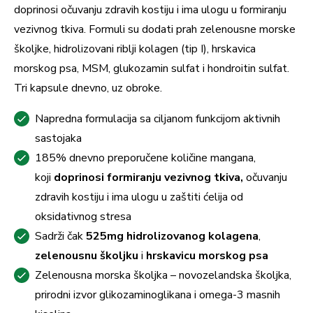
doprinosi očuvanju zdravih kostiju i ima ulogu u formiranju
vezivnog tkiva. Formuli su dodati prah zelenousne morske
školjke, hidrolizovani riblji kolagen (tip I), hrskavica
morskog psa, MSM, glukozamin sulfat i hondroitin sulfat.
Tri kapsule dnevno, uz obroke.
Napredna formulacija sa ciljanom funkcijom aktivnih
sastojaka
185% dnevno preporučene količine mangana,
koji
doprinosi formiranju vezivnog tkiva,
očuvanju
zdravih kostiju i ima ulogu u zaštiti ćelija od
oksidativnog stresa
Sadrži čak
525mg hidrolizovanog kolagena
,
zelenousnu školjku
i
hrskavicu morskog psa
Zelenousna morska školjka – novozelandska školjka,
prirodni izvor glikozaminoglikana i omega-3 masnih