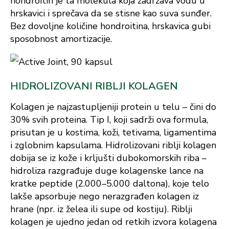
hondroitin je ta molekula koja zadržava vodu u
hrskavici i sprečava da se stisne kao suva sunđer.
Bez dovoljne količine hondroitina, hrskavica gubi
sposobnost amortizacije.
HIDROLIZOVANI RIBLJI KOLAGEN
Kolagen je najzastupljeniji protein u telu – čini do
30% svih proteina. Tip I, koji sadrži ova formula,
prisutan je u kostima, koži, tetivama, ligamentima
i zglobnim kapsulama. Hidrolizovani riblji kolagen
dobija se iz kože i krljušti dubokomorskih riba –
hidroliza razgrađuje duge kolagenske lance na
kratke peptide (2.000–5.000 daltona), koje telo
lakše apsorbuje nego nerazgrađen kolagen iz
hrane (npr. iz želea ili supe od kostiju). Riblji
kolagen je ujedno jedan od retkih izvora kolagena