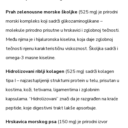
Prah zelenousne morske školjke
(525 mg) je prirodni
morski kompleks koji sadrži glikozaminoglikane –
molekule prirodno prisutne u hrskavici i zglobnoj tečnosti.
Među njima je i hijaluronska kiselina, koja daje zglobnoj
tečnosti njenu karakterističnu viskoznost. Školjka sadrži i
omega-3 masne kiseline.
Hidrolizovani riblji kolagen
(525 mg) sadrži kolagen
tipa I – najzastupljeniji strukturni protein u telu, prisutan u
kostima, koži, tetivama, ligamentima i zglobnim
kapsulama. “Hidrolizovani” znači da je razgrađen na kraće
peptide, koje digestivni trakt lakše apsorbuje.
Hrskavica morskog psa
(150 mg) je prirodni izvor