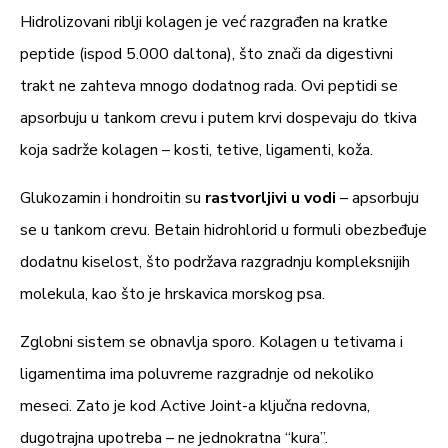
Hidrolizovani riblji kolagen je već razgrađen na kratke
peptide (ispod 5.000 daltona), što znači da digestivni
trakt ne zahteva mnogo dodatnog rada. Ovi peptidi se
apsorbuju u tankom crevu i putem krvi dospevaju do tkiva
koja sadrže kolagen – kosti, tetive, ligamenti, koža.
Glukozamin i hondroitin su
rastvorljivi u vodi
– apsorbuju
se u tankom crevu. Betain hidrohlorid u formuli obezbeđuje
dodatnu kiselost, što podržava razgradnju kompleksnijih
molekula, kao što je hrskavica morskog psa.
Zglobni sistem se obnavlja sporo. Kolagen u tetivama i
ligamentima ima poluvreme razgradnje od nekoliko
meseci. Zato je kod Active Joint-a ključna redovna,
dugotrajna upotreba – ne jednokratna “kura”.