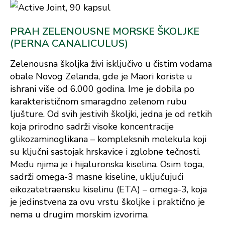
PRAH ZELENOUSNE MORSKE ŠKOLJKE
(PERNA CANALICULUS)
Zelenousna školjka živi isključivo u čistim vodama
obale Novog Zelanda, gde je Maori koriste u
ishrani više od 6.000 godina. Ime je dobila po
karakterističnom smaragdno zelenom rubu
ljušture. Od svih jestivih školjki, jedna je od retkih
koja prirodno sadrži visoke koncentracije
glikozaminoglikana – kompleksnih molekula koji
su ključni sastojak hrskavice i zglobne tečnosti.
Među njima je i hijaluronska kiselina. Osim toga,
sadrži omega-3 masne kiseline, uključujući
eikozatetraensku kiselinu (ETA) – omega-3, koja
je jedinstvena za ovu vrstu školjke i praktično je
nema u drugim morskim izvorima.