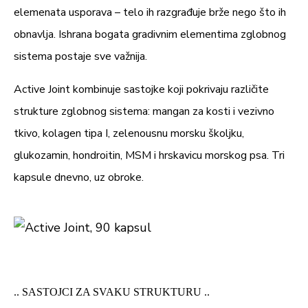
elemenata usporava – telo ih razgrađuje brže nego što ih
185
obnavlja. Ishrana bogata gradivnim elementima zglobnog
Mangan (mangan-glukonat)
3,7 mg
%
sistema postaje sve važnija.
15,0
Betain (betain-hidrohlorid)
Active Joint kombinuje sastojke koji pokrivaju različite
n.d.
mg
strukture zglobnog sistema: mangan za kosti i vezivno
tkivo, kolagen tipa I, zelenousnu morsku školjku,
*NRV – nutritivna referentna vrednost
glukozamin, hondroitin, MSM i hrskavicu morskog psa. Tri
kapsule dnevno, uz obroke.
.. SASTOJCI ZA SVAKU STRUKTURU ..