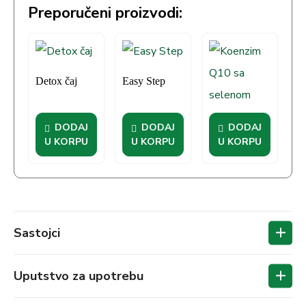
Preporučeni proizvodi:
Detox čaj
Easy Step
Koenzim Q10
DODAJ
DODAJ
DODAJ
sa selenom
U KORPU
U KORPU
U KORPU
Sastojci
Uputstvo za upotrebu
Sastojci: zelenousna školjka, riblji kolagen,
hrskavica ajkule, želatin, metilsulfonilmetan,