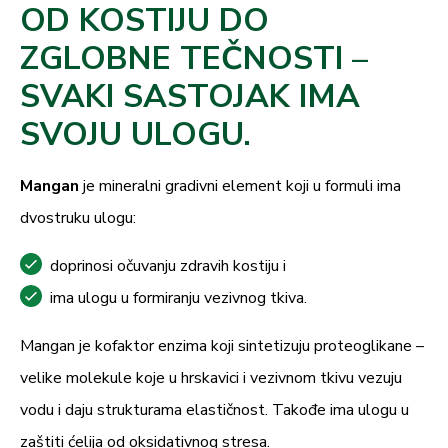
OD KOSTIJU DO
ZGLOBNE TEČNOSTI –
SVAKI SASTOJAK IMA
SVOJU ULOGU.
Mangan
je mineralni gradivni element koji u formuli ima
dvostruku ulogu:
doprinosi očuvanju zdravih kostiju i
ima ulogu u formiranju vezivnog tkiva.
Mangan je kofaktor enzima koji sintetizuju proteoglikane –
velike molekule koje u hrskavici i vezivnom tkivu vezuju
vodu i daju strukturama elastičnost. Takođe ima ulogu u
zaštiti ćelija od oksidativnog stresa.