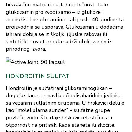
hrskavičnu matricu i zglobnu tečnost. Telo
glukozamin proizvodi samo – iz glukoze i
aminokiseline glutamina – ali posle 40. godine ta
proizvodnja se usporava. Glukozamin u dodacima
ishrani dobija se iz školjki (ljuske rakova) ili
sintetički – ova formula sadrži glukozamin iz
prirodnog izvora.
HONDROITIN SULFAT
Hondroitin je sulfatirani glikozaminoglikan –
dugačak lanac ponavljajućih disaharidnih jedinica
sa vezanim sulfatnim grupama. U hrskavici deluje
kao “molekularna sunđer” – sulfatne grupe
privlače vodu, što daje hrskavici elastičnost i
otpornost na pritisak. Kada stanete ili skočite,