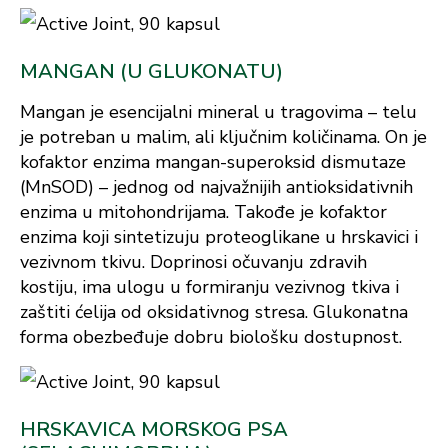
MANGAN (U GLUKONATU)
Mangan je esencijalni mineral u tragovima – telu
je potreban u malim, ali ključnim količinama. On je
kofaktor enzima mangan-superoksid dismutaze
(MnSOD) – jednog od najvažnijih antioksidativnih
enzima u mitohondrijama. Takođe je kofaktor
enzima koji sintetizuju proteoglikane u hrskavici i
vezivnom tkivu. Doprinosi očuvanju zdravih
kostiju, ima ulogu u formiranju vezivnog tkiva i
zaštiti ćelija od oksidativnog stresa. Glukonatna
forma obezbeđuje dobru biološku dostupnost.
HRSKAVICA MORSKOG PSA