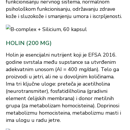
funkcionisanju nervnog sistema, normalnom
psihološkom funkcionisanju, održavanju zdrave
kože i sluzokože i smanjenju umora i iscrpljenosti.
HOLIN (200 MG)
Holin je esencijalni nutrijent koji je EFSA 2016.
godine svrstala među supstance sa utvrđenim
adekvatnim unosom (AI = 400 mg/dan). Telo ga
proizvodi u jetri, ali ne u dovoljnim količinama.
Ima tri ključne uloge: preteča je acetilholina
(neurotransmiter), fosfatidilholina (gradivni
element ćelijskih membrana) i donor metilnih
grupa (za metabolizam homocisteina). Doprinosi
metabolizmu homocisteina, metabolizmu masti i
ima ulogu u radu jetre.