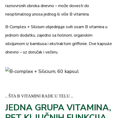
Vitamin B6 (piridoksin-
4,0 mg
286
raznovrsnih obroka dnevno – može dovesti do
20.10.2025. godine
hidrohlorid)
neoptimalnog unosa jednog ili više B vitamina.
Vitamin B2 (riboflavin)
3,6 mg
257
B-Complex + Silicium objedinjuje svih osam B vitamina u
Vitamin B1 (tiamin-
jednom dodatku, zajedno sa holinom, organskim
2,6 mg
236
hidrohlorid)
silicijumom iz bambusa i ekstraktom griffonie. Dve kapsule
Vitamin B9 (folna
dnevno – uz doručak i večeru.
400,0 µg
200
kiselina)
Vitamin B7 (D-biotin)
150,0 µg
300
Vitamin B12
4,0 µg
160
(cijanokobalamin)
.. ŠTA B VITAMINI RADE U TELU ..
JEDNA GRUPA VITAMINA,
*NRV –
nutritivna referentna vrednost
PET KLJUČNIH FUNKCIJA.