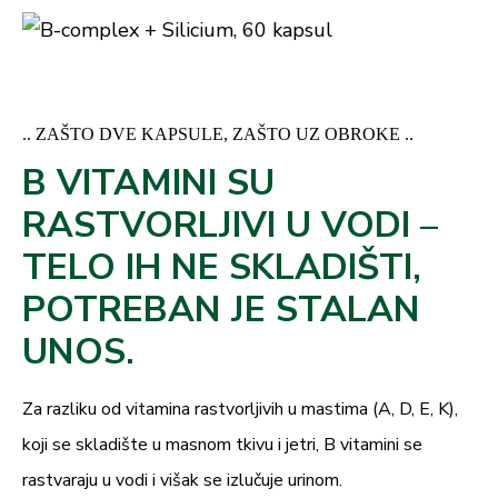
.. ZAŠTO DVE KAPSULE, ZAŠTO UZ OBROKE ..
B VITAMINI SU
RASTVORLJIVI U VODI –
TELO IH NE SKLADIŠTI,
POTREBAN JE STALAN
UNOS.
Za razliku od vitamina rastvorljivih u mastima (A, D, E, K),
koji se skladište u masnom tkivu i jetri, B vitamini se
rastvaraju u vodi i višak se izlučuje urinom.