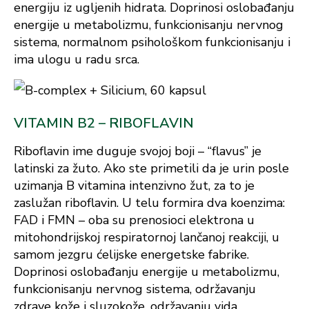
energiju iz ugljenih hidrata. Doprinosi oslobađanju
energije u metabolizmu, funkcionisanju nervnog
sistema, normalnom psihološkom funkcionisanju i
ima ulogu u radu srca.
VITAMIN B2 – RIBOFLAVIN
Riboflavin ime duguje svojoj boji – “flavus” je
latinski za žuto. Ako ste primetili da je urin posle
uzimanja B vitamina intenzivno žut, za to je
zaslužan riboflavin. U telu formira dva koenzima:
FAD i FMN – oba su prenosioci elektrona u
mitohondrijskoj respiratornoj lančanoj reakciji, u
samom jezgru ćelijske energetske fabrike.
Doprinosi oslobađanju energije u metabolizmu,
funkcionisanju nervnog sistema, održavanju
zdrave kože i sluzokože, održavanju vida,