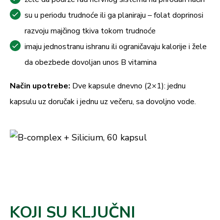
su u periodu trudnoće ili ga planiraju – folat doprinosi
razvoju majčinog tkiva tokom trudnoće
imaju jednostranu ishranu ili ograničavaju kalorije i žele
da obezbede dovoljan unos B vitamina
Način upotrebe:
Dve kapsule dnevno (2×1): jednu
kapsulu uz doručak i jednu uz večeru, sa dovoljno vode.
KOJI SU KLJUČNI