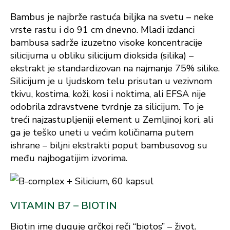
Bambus je najbrže rastuća biljka na svetu – neke
vrste rastu i do 91 cm dnevno. Mladi izdanci
bambusa sadrže izuzetno visoke koncentracije
silicijuma u obliku silicijum dioksida (silika) –
ekstrakt je standardizovan na najmanje 75% silike.
Silicijum je u ljudskom telu prisutan u vezivnom
tkivu, kostima, koži, kosi i noktima, ali EFSA nije
odobrila zdravstvene tvrdnje za silicijum. To je
treći najzastupljeniji element u Zemljinoj kori, ali
ga je teško uneti u većim količinama putem
ishrane – biljni ekstrakti poput bambusovog su
među najbogatijim izvorima.
VITAMIN B7 – BIOTIN
Biotin ime duguje grčkoj reči “biotos” – život.