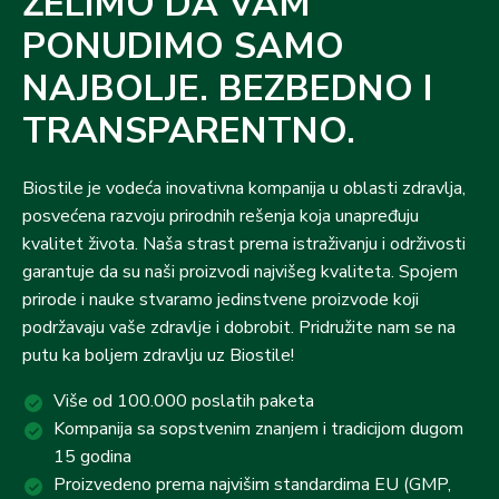
ŽELIMO DA VAM
PONUDIMO SAMO
NAJBOLJE. BEZBEDNO I
TRANSPARENTNO.
Biostile je vodeća inovativna kompanija u oblasti zdravlja,
posvećena razvoju prirodnih rešenja koja unapređuju
kvalitet života. Naša strast prema istraživanju i održivosti
garantuje da su naši proizvodi najvišeg kvaliteta. Spojem
prirode i nauke stvaramo jedinstvene proizvode koji
podržavaju vaše zdravlje i dobrobit. Pridružite nam se na
putu ka boljem zdravlju uz Biostile!
Više od 100.000 poslatih paketa
Kompanija sa sopstvenim znanjem i tradicijom dugom
15 godina
Proizvedeno prema najvišim standardima EU (GMP,