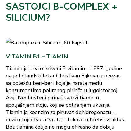
SASTOJCI B-COMPLEX +
SILICIUM?
VITAMIN B1 – TIAMIN
Tiamin je prvi otkriveni B vitamin – 1897. godine
ga je holandski lekar Christiaan Eijkman povezao
sa bolešću beri-beri, koja je harala među
konzumentima poliranog pirinča u jugoistočnoj
Aziji. Neoljušteni pirinač sadrži tiamin u
spoljašnjem sloju, koji se poliranjem uklanja.
Tiamin je koenzim za piruvat dehidrogenazu –
enzim koji otvara “vrata” glukoze u Krebsov ciklus.
Bez tiamina ćelije ne mogu efikasno da dobiju