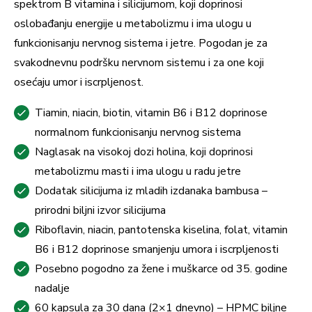
spektrom B vitamina i silicijumom, koji doprinosi
oslobađanju energije u metabolizmu i ima ulogu u
funkcionisanju nervnog sistema i jetre. Pogodan je za
svakodnevnu podršku nervnom sistemu i za one koji
osećaju umor i iscrpljenost.
Tiamin, niacin, biotin, vitamin B6 i B12 doprinose
normalnom funkcionisanju nervnog sistema
Naglasak na visokoj dozi holina, koji doprinosi
metabolizmu masti i ima ulogu u radu jetre
Dodatak silicijuma iz mladih izdanaka bambusa –
prirodni biljni izvor silicijuma
Riboflavin, niacin, pantotenska kiselina, folat, vitamin
B6 i B12 doprinose smanjenju umora i iscrpljenosti
Posebno pogodno za žene i muškarce od 35. godine
nadalje
60 kapsula za 30 dana (2×1 dnevno) – HPMC biljne