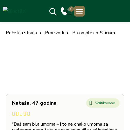
0
PRODAJNA MESTA
Početna strana
Proizvodi
B-complex + Silicium
Nataša, 47 godina
Verifikovano
"Baš sam bila umorna – i to ne onako umorna sa