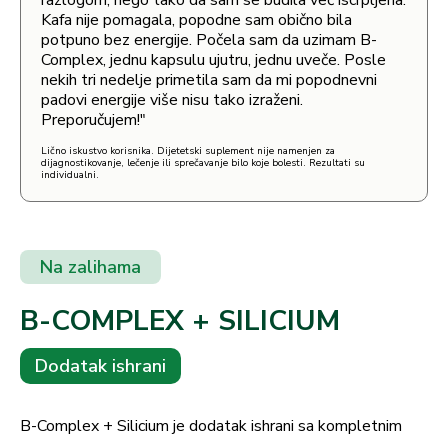
razlogom, nego tako da sam se budila već iscrpljena.
Kafa nije pomagala, popodne sam obično bila
potpuno bez energije. Počela sam da uzimam B-
Complex, jednu kapsulu ujutru, jednu uveče. Posle
nekih tri nedelje primetila sam da mi popodnevni
padovi energije više nisu tako izraženi.
Preporučujem!"
Lično iskustvo korisnika. Dijetetski suplement nije namenjen za
dijagnostikovanje, lečenje ili sprečavanje bilo koje bolesti. Rezultati su
individualni.
Na zalihama
B-COMPLEX + SILICIUM
Dodatak ishrani
B-Complex + Silicium je dodatak ishrani sa kompletnim