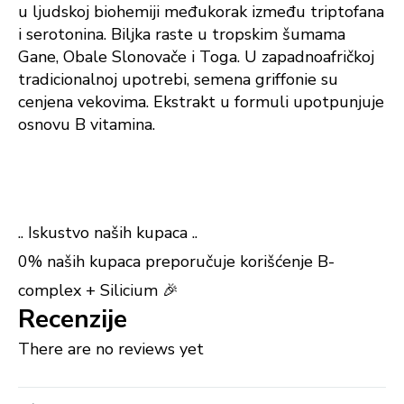
u ljudskoj biohemiji međukorak između triptofana
i serotonina. Biljka raste u tropskim šumama
Gane, Obale Slonovače i Toga. U zapadnoafričkoj
tradicionalnoj upotrebi, semena griffonie su
cenjena vekovima. Ekstrakt u formuli upotpunjuje
osnovu B vitamina.
.. Iskustvo naših kupaca ..
0% naših kupaca preporučuje korišćenje B-
complex + Silicium 🎉
Recenzije
There are no reviews yet