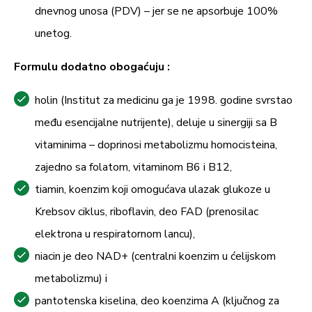
dnevnog unosa (PDV) – jer se ne apsorbuje 100%
unetog.
Formulu dodatno obogaćuju
:
holin (Institut za medicinu ga je 1998. godine svrstao
među esencijalne nutrijente), deluje u sinergiji sa B
vitaminima – doprinosi metabolizmu homocisteina,
zajedno sa folatom, vitaminom B6 i B12,
tiamin, koenzim koji omogućava ulazak glukoze u
Krebsov ciklus, riboflavin, deo FAD (prenosilac
elektrona u respiratornom lancu),
niacin je deo NAD+ (centralni koenzim u ćelijskom
metabolizmu) i
pantotenska kiselina, deo koenzima A (ključnog za