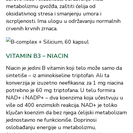
metabolizmu gvožđa, zaštiti ćelija od
oksidativnog stresa i smanjenju umora i
iscrpljenosti. Ima ulogu u održavanju normalnih
crvenih krvnih zrnaca.
VITAMIN B3 – NIACIN
Niacin je jedini B vitamin koji telo može samo da
sintetiše – iz aminokiseline triptofan. Ali ta
konverzija je izuzetno neefikasna: za 1 mg niacina
potrebno je 60 mg triptofana. U telu formira
NAD+ i NADP+ – dva koenzima koja učestvuju u
više od 400 enzimskih reakcija. NAD+ je toliko
ključan koenzim da bez njega ćelijski metabolizam
jednostavno ne funkcioniše. Doprinosi
oslobađanju energije u metabolizmu,