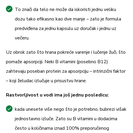
To znači da telo ne može da iskoristi jednu veliku
dozu tako efikasno kao dve manje – zato je formula
predviđena za jednu kapsulu uz doručak i jednu uz
večeru.
Uz obrok zato što hrana pokreće varenje i lučenje žuči, što
pomaže apsorpciji. Neki B vitamini (posebno B12)
zahtevaju poseban protein za apsorpciju – intrinzični faktor
– koji želudac izlučuje u prisustvu hrane.
Rastvorljivost u vodi ima još jednu posledicu:
kada unesete više nego što je potrebno, bubrezi višak
jednostavno izluče. Zato su B vitamini u dodacima
često u količinama iznad 100% preporučenog