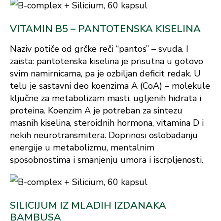
VITAMIN B5 – PANTOTENSKA KISELINA
Naziv potiče od grčke reči “pantos” – svuda. I
zaista: pantotenska kiselina je prisutna u gotovo
svim namirnicama, pa je ozbiljan deficit redak. U
telu je sastavni deo koenzima A (CoA) – molekule
ključne za metabolizam masti, ugljenih hidrata i
proteina. Koenzim A je potreban za sintezu
masnih kiselina, steroidnih hormona, vitamina D i
nekih neurotransmitera. Doprinosi oslobađanju
energije u metabolizmu, mentalnim
sposobnostima i smanjenju umora i iscrpljenosti.
SILICIJUM IZ MLADIH IZDANAKA
BAMBUSA