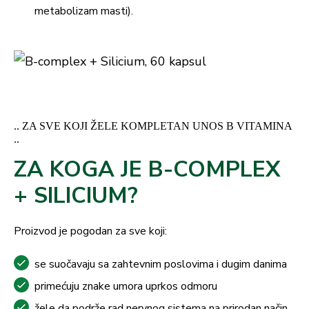
metabolizam masti).
.. ZA SVE KOJI ŽELE KOMPLETAN UNOS B VITAMINA
..
ZA KOGA JE B-COMPLEX
+ SILICIUM?
Proizvod je pogodan za sve koji:
se suočavaju sa zahtevnim poslovima i dugim danima
primećuju znake umora uprkos odmoru
žele da podrže rad nervnog sistema na prirodan način