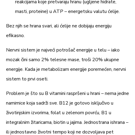
reakcijama koje pretvaraju hranu (ugljene hidrate,
vulgaris)
400,0 mg
-
masti, proteine) u ATP – energetsku valutu ćelije.
Proizvođač:
Biostile d.o.o. Komen 129 A, 6223
- standardizovano na
300,0 mg
-
Komen, Republika Slovenija
Bez njih se hrana svari, ali ćelije ne dobijaju energiju
min. 75% silicijum-
efikasno.
dioksida
Proizvedeno i uvezeno iz:
EU
Nervni sistem je najveći potrošač energije u telu – iako
Oznaka serije: (utisnuto na pakovanju)
Vitamin B3
20,0 mg
125
mozak čini samo 2% telesne mase, troši 20% ukupne
(nikotinamid)
Najbolje upotrebiti do:
(utisnuto na pakovanju)
energije. Kada je metabolizam energije poremećen, nervni
Vitamin B5 (kalcijum-
sistem to prvi oseti.
Nosilac upisa u bazu podataka Ministarstva
10,0 mg
167
D-pantotenat)
zdravlja Republike Srbije:
Biostile Food
Problem je što su B vitamini raspršeni u hrani – nema jedne
Supplements d.o.o. ul. Višnjička br. 49B, Palilula,
namirnice koja sadrži sve. B12 je gotovo isključivo u
Suvi ekstrakt semena
11060 Beograd, Republika Srbija
10,0 mg
životinjskim izvorima, folat u zelenom povrću, B1 u
grifonije (Griffonia
-
integralnim žitaricama, biotin u jajima. Jednostrana ishrana –
simplicifolia), DER 4:1
Broj i datum upisa u bazu podataka Ministarstva
ili jednostavno životni tempo koji ne dozvoljava pet
zdravlja Republike Srbije: 17441/2025 od