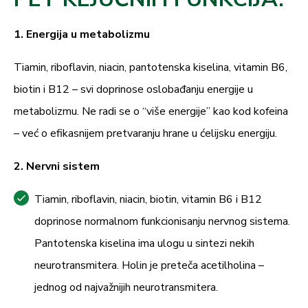
1. Energija u metabolizmu
Tiamin, riboflavin, niacin, pantotenska kiselina, vitamin B6,
biotin i B12 – svi doprinose oslobađanju energije u
metabolizmu. Ne radi se o “više energije” kao kod kofeina
– već o efikasnijem pretvaranju hrane u ćelijsku energiju.
2. Nervni sistem
Tiamin, riboflavin, niacin, biotin, vitamin B6 i B12
doprinose normalnom funkcionisanju nervnog sistema.
Pantotenska kiselina ima ulogu u sintezi nekih
neurotransmitera. Holin je preteča acetilholina –
jednog od najvažnijih neurotransmitera.