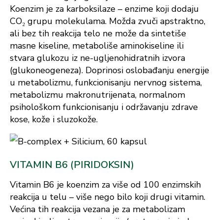
Koenzim je za karboksilaze – enzime koji dodaju
CO₂ grupu molekulama. Možda zvuči apstraktno,
ali bez tih reakcija telo ne može da sintetiše
masne kiseline, metaboliše aminokiseline ili
stvara glukozu iz ne-ugljenohidratnih izvora
(glukoneogeneza). Doprinosi oslobađanju energije
u metabolizmu, funkcionisanju nervnog sistema,
metabolizmu makronutrijenata, normalnom
psihološkom funkcionisanju i održavanju zdrave
kose, kože i sluzokože.
VITAMIN B6 (PIRIDOKSIN)
Vitamin B6 je koenzim za više od 100 enzimskih
reakcija u telu – više nego bilo koji drugi vitamin.
Većina tih reakcija vezana je za metabolizam