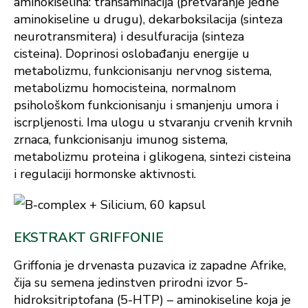
aminokiselina: transaminacija (pretvaranje jedne
aminokiseline u drugu), dekarboksilacija (sinteza
neurotransmitera) i desulfuracija (sinteza
cisteina). Doprinosi oslobađanju energije u
metabolizmu, funkcionisanju nervnog sistema,
metabolizmu homocisteina, normalnom
psihološkom funkcionisanju i smanjenju umora i
iscrpljenosti. Ima ulogu u stvaranju crvenih krvnih
zrnaca, funkcionisanju imunog sistema,
metabolizmu proteina i glikogena, sintezi cisteina
i regulaciji hormonske aktivnosti.
EKSTRAKT GRIFFONIE
Griffonia je drvenasta puzavica iz zapadne Afrike,
čija su semena jedinstven prirodni izvor 5-
hidroksitriptofana (5-HTP) – aminokiseline koja je