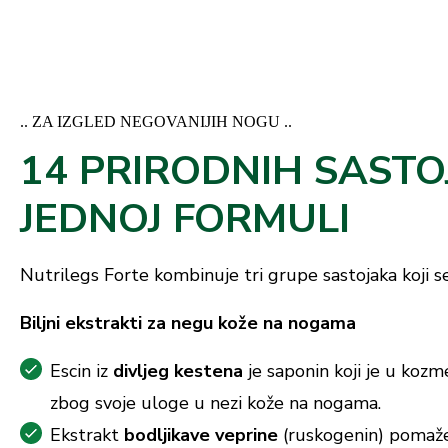
.. ZA IZGLED NEGOVANIJIH NOGU ..
14 PRIRODNIH SASTO
JEDNOJ FORMULI
Nutrilegs Forte kombinuje tri grupe sastojaka koji
Biljni ekstrakti za negu kože na nogama
Escin iz
divljeg kestena
je saponin koji je u kozme
zbog svoje uloge u nezi kože na nogama.
Ekstrakt
bodljikave veprine
(ruskogenin) pomaže