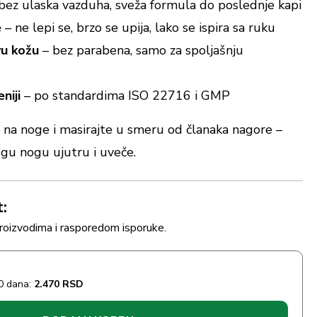
bez ulaska vazduha, sveža formula do poslednje kapi
e
– ne lepi se, brzo se upija, lako se ispira sa ruku
vu kožu
– bez parabena, samo za spoljašnju
niji
– po standardima ISO 22716 i GMP
na noge i masirajte u smeru od članaka nagore –
egu nogu ujutru i uveče.
t:
proizvodima i rasporedom isporuke.
30 dana:
2.470
RSD