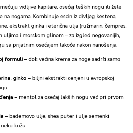
ećuju vidljive kapilare, osećaj teških nogu ili žele
e na nogama. Kombinuje escin iz divljeg kestena,
ne, ekstrakt ginka i eterična ulja (ružmarin, čempres,
m uljima i morskom glinom – za izgled negovanijih,
u sa prijatnim osećajem lakoće nakon nanošenja.
oj formuli
– dok većina krema za noge sadrži samo
prina, ginko
– biljni ekstrakti cenjeni u evropskoj
ogu
đenja
– mentol za osećaj lakših nogu već pri prvom
ja
– bademovo ulje, shea puter i ulje semenki
, meku kožu