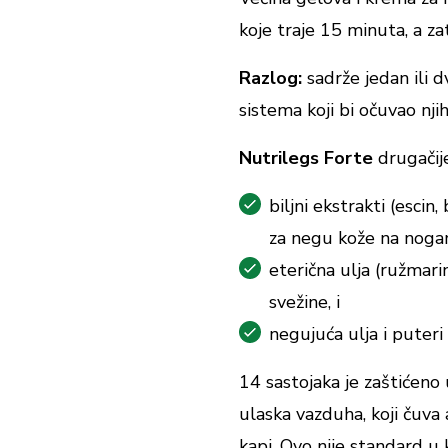
koje traje 15 minuta, a za
Razlog:
sadrže jedan ili d
sistema koji bi očuvao nji
Nutrilegs Forte
drugačije
biljni ekstrakti (escin
za negu kože na noga
eterična ulja (ružmari
svežine, i
negujuća ulja i puteri 
14 sastojaka je zaštićeno
ulaska vazduha, koji čuva 
kapi. Ovo nije standard u 