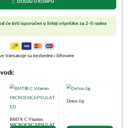
DODAJ U KORPU
d će biti isporučen u Srbiji otprilike za 2-5 radna
ve transakcije su bezbedne i šifrovane
vodi:
Detox čaj
BMT® C Vitamin
MICROENCAPSULAT