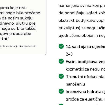
namenjena svima koji prim
gama koje nisu
 mi noge bile otečene
da poboljšaju izgled kož
a da nosim suknju.
ekstrakt bodljikave vepri
dnevno, ujutru pre
eukaliptus) sa negujući
 noge su bile lakše,
 redovne upotrebe
ujednačeno obojenih nog
tni."
14 sastojaka u jedn
 ili sprečavanje bilo koje bolesti.
2–3
Escin, bodljikava ve
kozmetici za negu n
Trenutni efekat hla
nanošenju
Intenzivna hidrataci
grožđa za elastičnu