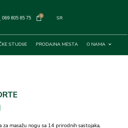
0
SR
069 805 85 75
ČKE STUDIJE
PRODAJNA MESTA
O NAMA
ORTE
a za masažu nogu sa 14 prirodnih sastojaka,