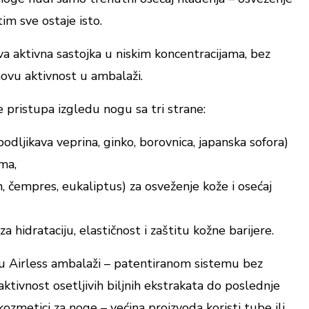
tim sve ostaje isto.
va aktivna sastojka u niskim koncentracijama, bez
hovu aktivnost u ambalaži.
 pristupa izgledu nogu sa tri strane:
, bodljikava veprina, ginko, borovnica, japanska sofora)
ma,
n, čempres, eukaliptus) za osveženje kože i osećaj
za hidrataciju, elastičnost i zaštitu kožne barijere.
 u Airless ambalaži – patentiranom sistemu bez
aktivnost osetljivih biljnih ekstrakata do poslednje
kozmetici za noge – većina proizvoda koristi tube ili