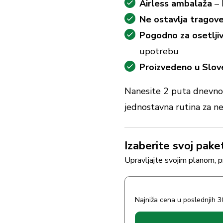
Airless ambalaža
– 
Ne ostavlja tragov
Pogodno za osetlji
upotrebu
Proizvedeno u Slove
Nanesite 2 puta dnevno 
jednostavna rutina za n
Izaberite svoj pake
Upravljajte svojim planom, 
Najniža cena u poslednjih 