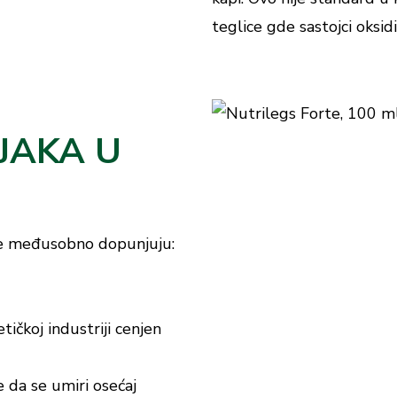
teglice gde sastojci oksidi
JAKA U
 se međusobno dopunjuju:
tičkoj industriji cenjen
 da se umiri osećaj