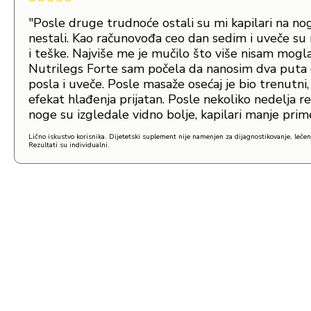
"Posle druge trudnoće ostali su mi kapilari na no
nestali. Kao računovođa ceo dan sedim i uveče su
i teške. Najviše me je mučilo što više nisam mogl
Nutrilegs Forte sam počela da nanosim dva puta 
posla i uveče. Posle masaže osećaj je bio trenutni,
efekat hlađenja prijatan. Posle nekoliko nedelja
noge su izgledale vidno bolje, kapilari manje prime
Lično iskustvo korisnika. Dijetetski suplement nije namenjen za dijagnostikovanje, lečenje
Rezultati su individualni.