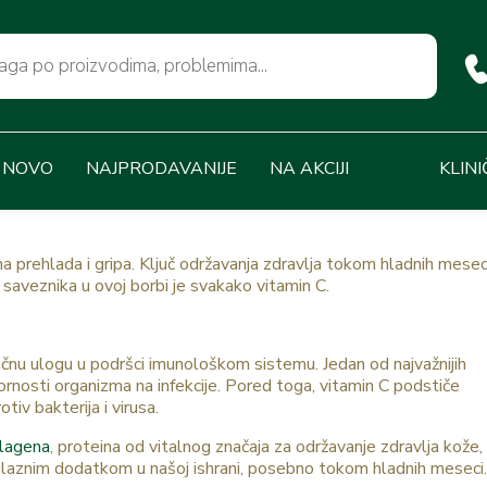
NOVO
NAJPRODAVANIJE
NA AKCIJI
KLINI
a prehlada i gripa. Ključ održavanja zdravlja tokom hladnih meseci
h saveznika u ovoj borbi je svakako vitamin C.
ljučnu ulogu u podršci imunološkom sistemu. Jedan od najvažnijih
rnosti organizma na infekcije. Pored toga, vitamin C podstiče
otiv bakterija i virusa.
lagena
, proteina od vitalnog značaja za održavanje zdravlja kože,
aobilaznim dodatkom u našoj ishrani, posebno tokom hladnih meseci.