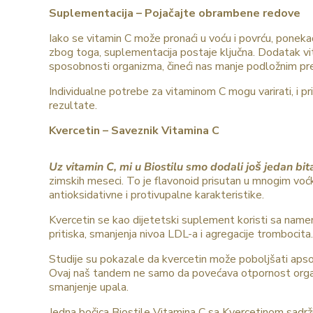
Suplementacija – Pojačajte obrambene redove
Iako se vitamin C može pronaći u voću i povrću, ponek
zbog toga, suplementacija postaje ključna. Dodatak vi
sposobnosti organizma, čineći nas manje podložnim p
Individualne potrebe za vitaminom C mogu varirati, i 
rezultate.
Kvercetin – Saveznik Vitamina C
Uz vitamin C, mi u Biostilu smo dodali još jedan bit
zimskih meseci. To je flavonoid prisutan u mnogim voćk
antioksidativne i protivupalne karakteristike.
Kvercetin se kao dijetetski suplement koristi sa namen
pritiska, smanjenja nivoa LDL-a i agregacije trombocita.
Studije su pokazale da kvercetin može poboljšati apsor
Ovaj naš tandem ne samo da povećava otpornost organi
smanjenje upala.
Jedna bočica Biostile Vitamina C sa Kvercetinom sadr