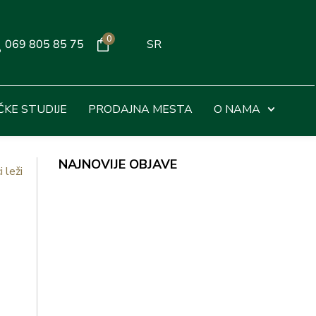
0
069 805 85 75
SR
ČKE STUDIJE
PRODAJNA MESTA
O NAMA
NAJNOVIJE OBJAVE
 leži