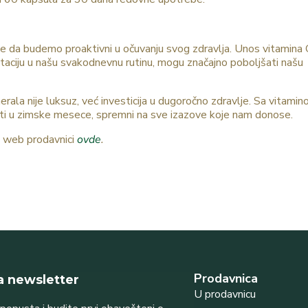
je da budemo proaktivni u očuvanju svog zdravlja. Unos vitamina 
taciju u našu svakodnevnu rutinu, mogu značajno poboljšati našu
ala nije luksuz, već investicija u dugoročno zdravlje. Sa vitamin
ti u zimske mesece, spremni na sve izazove koje nam donose.
oj web prodavnici
ovde
.
Prodavnica
na newsletter
U prodavnicu