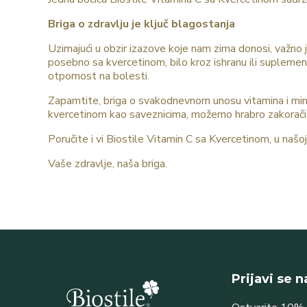
Briga o zdravlju je ključ blagostanja
Uzimajući u obzir izazove koje nam zima donosi, važno 
posebno sa kvercetinom, bilo kroz ishranu ili suplemen
otpornost na bolesti.
Zapamtite, briga o svakodnevnom unosu vitamina i miner
kvercetinom kao saveznicima, možemo hrabro zakorači
Poručite i vi Biostile Vitamin C sa Kvercetinom, u naš
Vaše zdravlje, naša briga.
Prijavi se 