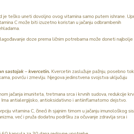
ad je teško uneti dovoljno ovog vitamina samo putem ishrane. Up
tamina C može biti izuzetno koristan u jačanju odbrambenih
rehladama.
prilagođavanje doze prema ličnim potrebama može doneti najbolje
an sastojak – kvercetin.
Kvercetin zaslužuje pažnju, posebno to
ama, povrću i zrnevlju. Njegova jedinstvena svojstva uključuju
om jačanja imuniteta, tretmana srca i krvnih sudova, redukcije kr
 Ima antialergijsko, antioksidativno i antiinflamatorno dejstvo.
pciju vitamina C, čineći ih sjajnim timom u jačanju imunološkog si
zma, već i pruža dodatnu podršku za očuvanje zdravlja srca i
ži 60 kapsula za 30 dana redovne upotrebe.