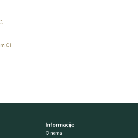
C,
om C i
Informacije
O nama