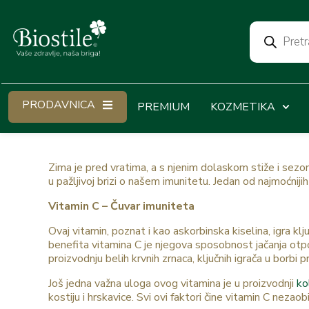
PRODAVNICA
PREMIUM
KOZMETIKA
Zima je pred vratima, a s njenim dolaskom stiže i sezon
u pažljivoj brizi o našem imunitetu. Jedan od najmoćniji
Vitamin C – Čuvar imuniteta
Ovaj vitamin, poznat i kao askorbinska kiselina, igra k
benefita vitamina C je njegova sposobnost jačanja otpo
proizvodnju belih krvnih zrnaca, ključnih igrača u borbi pr
Još jedna važna uloga ovog vitamina je u proizvodnji
ko
kostiju i hrskavice. Svi ovi faktori čine vitamin C nez